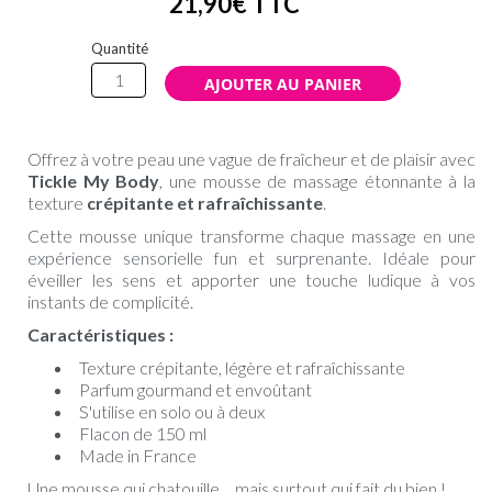
21
,
90
€
TTC
Quantité
Offrez à votre peau une vague de fraîcheur et de plaisir avec
Tickle My Body
, une mousse de massage étonnante à la
texture
crépitante et rafraîchissante
.
Cette mousse unique transforme chaque massage en une
expérience sensorielle fun et surprenante. Idéale pour
éveiller les sens et apporter une touche ludique à vos
instants de complicité.
Caractéristiques :
Texture crépitante, légère et rafraîchissante
Parfum gourmand et envoûtant
S'utilise en solo ou à deux
Flacon de 150 ml
Made in France
Une mousse qui chatouille… mais surtout qui fait du bien !