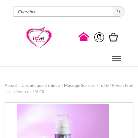
Panneau de gestion des cookies

Menu
de
navigation
Accueil
>
Cosmétique érotique
>
Massage Sensuel
> Tickle My Body Fruit
De La Passion - 150ML